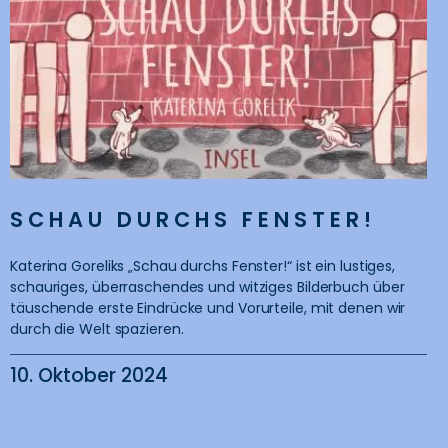
SCHAU DURCHS FENSTER!
Katerina Goreliks „Schau durchs Fenster!“ ist ein lustiges,
schauriges, überraschendes und witziges Bilderbuch über
täuschende erste Eindrücke und Vorurteile, mit denen wir
durch die Welt spazieren.
10. Oktober 2024