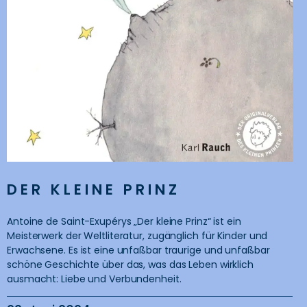
DER KLEINE PRINZ
Antoine de Saint-Exupérys „Der kleine Prinz“ ist ein
Meisterwerk der Weltliteratur, zugänglich für Kinder und
Erwachsene. Es ist eine unfaßbar traurige und unfaßbar
schöne Geschichte über das, was das Leben wirklich
ausmacht: Liebe und Verbundenheit.