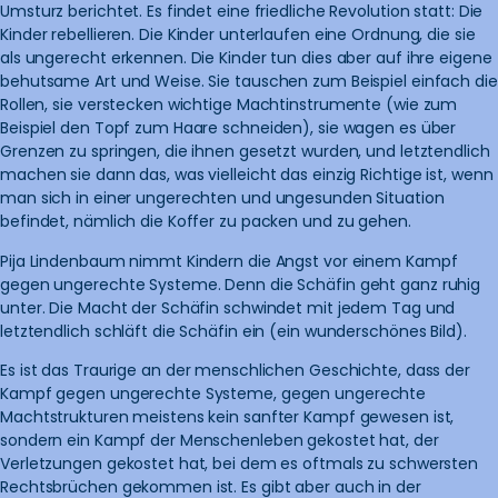
Umsturz berichtet. Es findet eine friedliche Revolution statt: Die
Kinder rebellieren. Die Kinder unterlaufen eine Ordnung, die sie
als ungerecht erkennen. Die Kinder tun dies aber auf ihre eigene
behutsame Art und Weise. Sie tauschen zum Beispiel einfach die
Rollen, sie verstecken wichtige Machtinstrumente (wie zum
Beispiel den Topf zum Haare schneiden), sie wagen es über
Grenzen zu springen, die ihnen gesetzt wurden, und letztendlich
machen sie dann das, was vielleicht das einzig Richtige ist, wenn
man sich in einer ungerechten und ungesunden Situation
befindet, nämlich die Koffer zu packen und zu gehen.
Pija Lindenbaum nimmt Kindern die Angst vor einem Kampf
gegen ungerechte Systeme. Denn die Schäfin geht ganz ruhig
unter. Die Macht der Schäfin schwindet mit jedem Tag und
letztendlich schläft die Schäfin ein (ein wunderschönes Bild).
Es ist das Traurige an der menschlichen Geschichte, dass der
Kampf gegen ungerechte Systeme, gegen ungerechte
Machtstrukturen meistens kein sanfter Kampf gewesen ist,
sondern ein Kampf der Menschenleben gekostet hat, der
Verletzungen gekostet hat, bei dem es oftmals zu schwersten
Rechtsbrüchen gekommen ist. Es gibt aber auch in der